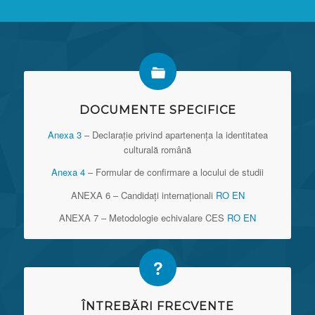
DOCUMENTE SPECIFICE
Anexa 3
– Declarație privind apartenența la identitatea
culturală română
Anexa 4
– Formular de confirmare a locului de studii
ANEXA 6 – Candidați internaționali
RO
EN
ANEXA 7 – Metodologie echivalare CES
RO
EN
ÎNTREBĂRI FRECVENTE