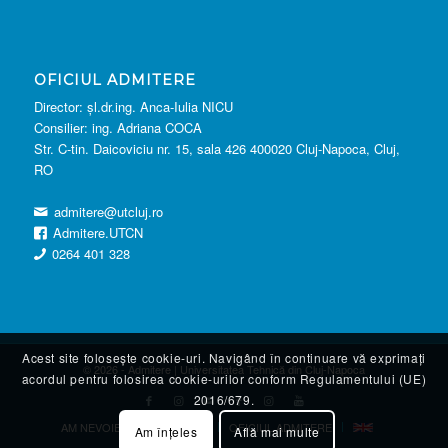
OFICIUL ADMITERE
Director: şl.dr.ing. Anca-Iulia NICU
Consilier: ing. Adriana COCA
Str. C-tin. Daicoviciu nr. 15, sala 426 400020 Cluj-Napoca, Cluj,
RO
admitere@utcluj.ro
Admitere.UTCN
0264 401 328
Acest site folosește cookie-uri. Navigând în continuare vă exprimați
© 2026 - Admitere | Universitatea Tehnică din Cluj-Napoca
acordul pentru folosirea cookie-urilor conform Regulamentului (UE)
2016/679.
AM NEVOIE DE CONSILIERE
OFICIUL ADMITERE
Am înțeles
Află mai multe