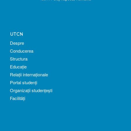
UTCN
Despre
Conducerea
Structura
Educație
Relații internaționale
Portal studenți
Organizații studențești
Facilități