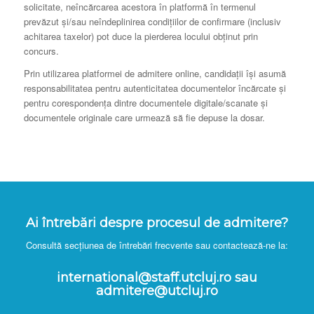
solicitate, neîncărcarea acestora în platformă în termenul
prevăzut și/sau neîndeplinirea condițiilor de confirmare (inclusiv
achitarea taxelor) pot duce la pierderea locului obținut prin
concurs.
Prin utilizarea platformei de admitere online, candidații își asumă
responsabilitatea pentru autenticitatea documentelor încărcate și
pentru corespondența dintre documentele digitale/scanate și
documentele originale care urmează să fie depuse la dosar.
Ai întrebări despre procesul de admitere?
Consultă secțiunea de întrebări frecvente sau contactează-ne la:
international@staff.utcluj.ro
sau
admitere@utcluj.ro