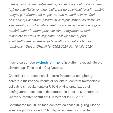
care îşi asumă identitatea etnică, lingvistică şi culturală română
faţă de autorităţile române, indiferent de etnonimul folosit; românii
emigranţi, indiferent că au păstrat sau nu cetăţenia română,
descendenţii acestora, precum şi cetăţenii români cu domiciliul
sau reşedinţa în străinătate; etnicii care se recunosc de origine
română, aflaţi în afara graniţelor ţării, înregistraţi ca altă
minoritate în statul de reşedinţă, care îşi asumă, prin
autoidentificare, apartenenţa la spaţiul cultural şi identitar
românesc.” Sursa: ORDIN Nr. 5552/2024 din 16 iulie 2024
Înscrierea se face
exclusiv online
, prin platforma de admitere a
Universității Tehnice din Cluj-Napoca.
Candidații sunt responsabili pentru încărcarea completă și
corectă a tuturor documentelor solicitate, conform metodologiei
aplicabile și regulamentelor UTCN privind organizarea și
desfășurarea concursului de admitere la studii universitare de
licență și master pentru anul universitar 2026–2027.
Confirmarea locului se face conform calendarului și regulilor de
admitere publicate de UTCN. Neprezentarea documentelor